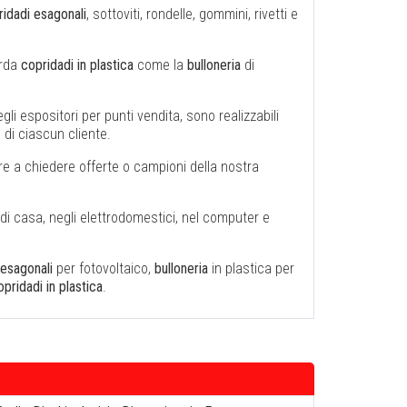
ridadi esagonali
, sottoviti, rondelle, gommini, rivetti e
arda
copridadi in plastica
come la
bulloneria
di
i espositori per punti vendita, sono realizzabili
 di ciascun cliente.
tare a chiedere offerte o campioni della nostra
si di casa, negli elettrodomestici, nel computer e
 esagonali
per fotovoltaico,
bulloneria
in plastica per
opridadi in plastica
.