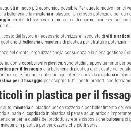
gli acquisti in modo più economico possibile.Per questo motivo non c
i la
bulloneria
e la
minuteria
in plastica. Un grosso potenziale per aumen
saggio
perché di basso valore merce ma di enorme incidenza sui costi d
uenti.
l costo del lavoro è necessario ottimizzare l'acquisto di
viti e artico
 gestione di
bulloneria
e
minuteria
di plastica per sfruttare potenziali fi
igenze del cliente,l'organizzazione,la consulenza o la piena gestione ( o
ozzeria, come
copribulloni in plastica
, sono studiati appositamente per pe
lastica per il fissaggio
e la
bulloneria
di plastica che trovate nel catal
ché per noi è fondamentale che ogni cliente riceva la
minuteria
in plast
lastica per il fissaggio
per scoprire tutti i nostri prodotti che forniamo
rticoli in plastica per il fissa
r auto,
minuteria
di plastica per carrozzeria o per l'allestimento dei vei
ndo si parla di
copridado
in plastica si pensa ad un articolo importante
enzione per la qualità dei prodotti, avrete a disposizione
bulloneria
di p
a
minuteria
in plastica per carrozzeria che più ti serve.