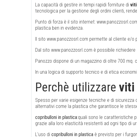
La capacità di gestire in tempi rapidi forniture di
vit
tecnologica per la gestione degli ordini clienti, re
Punto di forza è il sito internet: www.panozzosrl.com,
plastica ben in evidenza.
Il sito www.panozzosrl.com permette al cliente e/o 
Dal sito www.panozzosrl.com è possibile richiedere 
Panozzo dispone di un magazzino di oltre 700 mq. che 
In una logica di supporto tecnico e di etica economi
Perchè utilizzare
viti
Spesso per varie esigenze tecniche e di sicurezza ci s
alternativi come la plastica che garantisce le stess
copribulloni in plastica
:quali sono le caratteristiche 
grazie alla loro elasticità resistenti ad ogni tipo di u
L'uso di
copribulloni in plastica
è previsto per i furgon