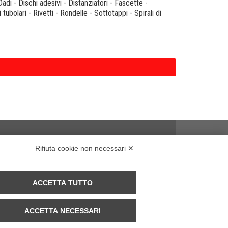
Dadi
-
Dischi adesivi
-
Distanziatori
-
Fascette
-
i tubolari
-
Rivetti
-
Rondelle
-
Sottotappi
-
Spirali di
Rifiuta cookie non necessari ✕
ACCETTA TUTTO
ACCETTA NECESSARI