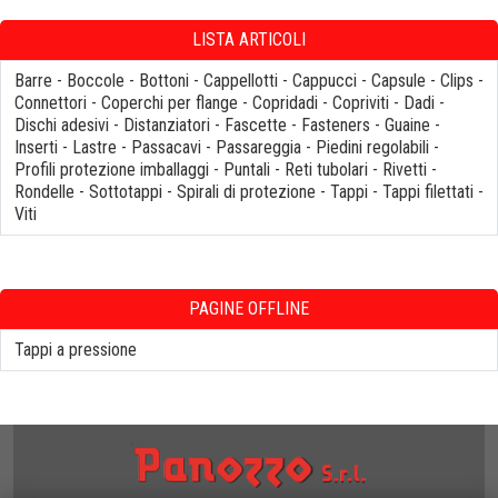
LISTA ARTICOLI
Barre
-
Boccole
-
Bottoni
-
Cappellotti
-
Cappucci
-
Capsule
-
Clips
-
Connettori
-
Coperchi per flange
-
Copridadi
-
Copriviti
-
Dadi
-
Dischi adesivi
-
Distanziatori
-
Fascette
-
Fasteners
-
Guaine
-
Inserti
-
Lastre
-
Passacavi
-
Passareggia
-
Piedini regolabili
-
Profili protezione imballaggi
-
Puntali
-
Reti tubolari
-
Rivetti
-
Rondelle
-
Sottotappi
-
Spirali di protezione
-
Tappi
-
Tappi filettati
-
Viti
PAGINE OFFLINE
Tappi a pressione