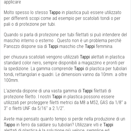
applicare
Molto spesso lo stesso
Tappo
in plastica può essere utilizzato
per differenti scopi come ad esempio per scatolati tondi o per
pali o di protezione per tubi.
Quando si parla di protezione per tubi filettati si può intendere del
maschio interno o esterno . Questo non è un problema perchè
Panozzo dispone sia di
Tappi
maschio che
Tappi
femmina.
per chiusura scatolati vengono utilizzati
Tappi
alettati in plastica
standard color nero, sempre disponibili a magazzino e pronti per
la spedizione. La gamma comprende
Tappi
di plastica per tubolari
tondi, rettangolari e quadri. Le dimensioni vanno da 10mm. a oltre
100mm.
L'azienda dispone di una vasta gamma di
Tappi
filettati di
protezione filetto. I nostri
Tappi
in plastica possono essere
utilizzati per proteggere filetti metrici da M8 a M52, GAS da 1/8" a
3" o filetti UNF da 5/16" a 2.1/2".
Avete mai pensato quanto tempo si perde nella produzione di un
Tappo
in ferro da saldare su tubolari? Utilizzare viti e
Tappi
alettati di plastica è la soluzione più veloce, semplice ed