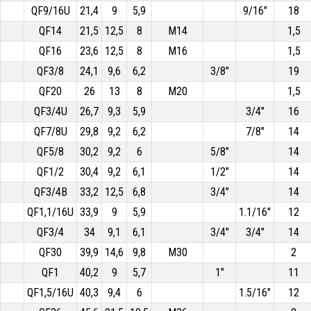
QF9/16U
21,4
9
5,9
9/16"
18
QF14
21,5
12,5
8
M14
1,5
QF16
23,6
12,5
8
M16
1,5
QF3/8
24,1
9,6
6,2
3/8"
19
QF20
26
13
8
M20
1,5
QF3/4U
26,7
9,3
5,9
3/4"
16
QF7/8U
29,8
9,2
6,2
7/8"
14
QF5/8
30,2
9,2
6
5/8"
14
QF1/2
30,4
9,2
6,1
1/2"
14
QF3/4B
33,2
12,5
6,8
3/4"
14
QF1,1/16U
33,9
9
5,9
1.1/16"
12
QF3/4
34
9,1
6,1
3/4"
3/4"
14
QF30
39,9
14,6
9,8
M30
2
QF1
40,2
9
5,7
1"
11
QF1,5/16U
40,3
9,4
6
1.5/16"
12