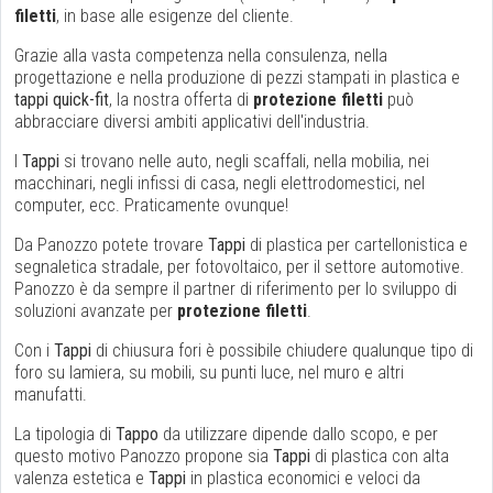
filetti
, in base alle esigenze del cliente.
Grazie alla vasta competenza nella consulenza, nella
progettazione e nella produzione di pezzi stampati in plastica e
tappi quick-fit
, la nostra offerta di
protezione filetti
può
abbracciare diversi ambiti applicativi dell'industria.
I
Tappi
si trovano nelle auto, negli scaffali, nella mobilia, nei
macchinari, negli infissi di casa, negli elettrodomestici, nel
computer, ecc. Praticamente ovunque!
Da Panozzo potete trovare
Tappi
di plastica per cartellonistica e
segnaletica stradale, per fotovoltaico, per il settore automotive.
Panozzo è da sempre il partner di riferimento per lo sviluppo di
soluzioni avanzate per
protezione filetti
.
Con i
Tappi
di chiusura fori è possibile chiudere qualunque tipo di
foro su lamiera, su mobili, su punti luce, nel muro e altri
manufatti.
La tipologia di
Tappo
da utilizzare dipende dallo scopo, e per
questo motivo Panozzo propone sia
Tappi
di plastica con alta
valenza estetica e
Tappi
in plastica economici e veloci da