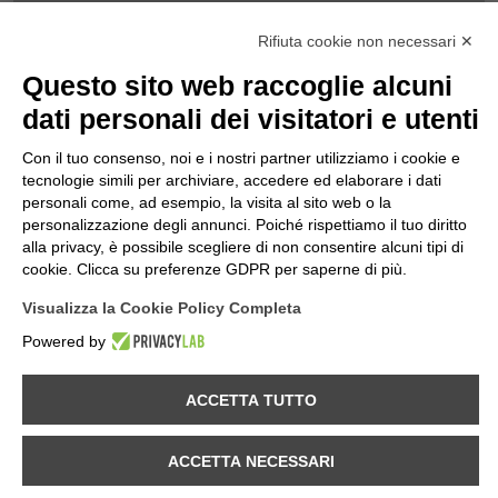
NOTE
Rifiuta cookie non necessari ✕
Informativa Privacy
Informativa Cookies
Questo sito web raccoglie alcuni
termini & Condizioni
dati personali dei visitatori e utenti
Politica della Qualità
Con il tuo consenso, noi e i nostri partner utilizziamo i cookie e
INFORMAZIONI
tecnologie simili per archiviare, accedere ed elaborare i dati
Contatti
personali come, ad esempio, la visita al sito web o la
Dove Siamo
personalizzazione degli annunci. Poiché rispettiamo il tuo diritto
Mappa del Sito
alla privacy, è possibile scegliere di non consentire alcuni tipi di
cookie. Clicca su preferenze GDPR per saperne di più.
SEGUICI SU...
Visualizza la Cookie Policy Completa
Powered by
Panozzo srl
©2026 | Tutti i diritti riservati | P.IVA 02515260137 | REA
ACCETTA TUTTO
nr.290815. | Rev.02 Genn. 2026
L'utilizzo di questo sito implica l'accettazione delle Condizioni di utilizzo.
ACCETTA NECESSARI
I contenuti del sito sono passibili di modifica da parte di Panozzo S.r.L
senza preavviso.