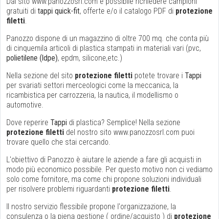
Dal sito www.panozzosrl.com è possibile richiedere campioni
gratuiti di
tappi quick-fit
, offerte e/o il catalogo PDF di
protezione
filetti
.
Panozzo dispone di un magazzino di oltre 700 mq. che conta più
di cinquemila articoli di plastica stampati in materiali vari (pvc,
polietilene (ldpe)
, epdm, silicone,etc.)
Nella sezione del sito
protezione filetti
potete trovare i
Tappi
per svariati settori merceologici come la meccanica, la
ricambistica per carrozzeria, la nautica, il modellismo o
automotive.
Dove reperire
Tappi
di plastica? Semplice! Nella sezione
protezione filetti
del nostro sito www.panozzosrl.com puoi
trovare quello che stai cercando.
L'obiettivo di Panozzo è aiutare le aziende a fare gli acquisti in
modo più economico possibile. Per questo motivo non ci vediamo
solo come fornitore, ma come chi propone soluzioni individuali
per risolvere problemi riguardanti
protezione filetti
.
Il nostro servizio flessibile propone l'organizzazione, la
consulenza o la piena gestione ( ordine/acquisto ) di
protezione