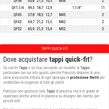
QF36
45,6
21,5
10,5
M36
2
QF1,1/4
49,5
18,7
12,9
1.1/4"
11
QF45
57,8
18,5
12,7
M45
2
QF42
64,7
21,2
15,5
M42
2
QF52
65,9
21,3
15,4
M52
2
TAPPI QUICK-FIT
Dove acquistare
tappi quick-fit
?
Se cerchi
Tappi
o se stai cercando un modello di
Tappo
particolare sei sul sito giusto, perché Panozzo dispone di una
serie pressoché infinita di ogni tipologia di
protezione filetti
per
soddisfare le esigenze di tutti gli utenti.
Panozzo non gestisce solo
Tappi
di plastica, ma è in grado di
realizzare anche articoli in plastica su disegno del cliente, per
piccoli lotti.