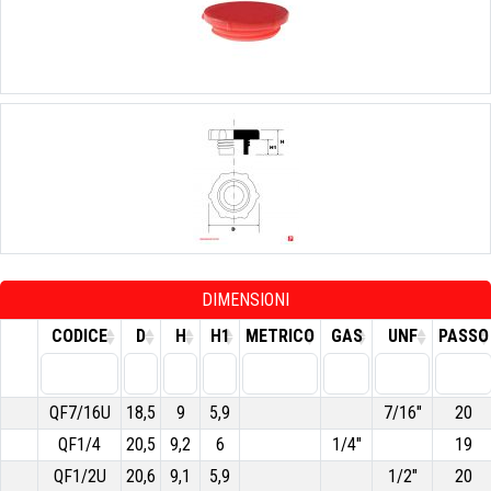
DIMENSIONI
CODICE
D
H
H1
METRICO
GAS
UNF
PASSO
QF7/16U
18,5
9
5,9
7/16"
20
QF1/4
20,5
9,2
6
1/4"
19
QF1/2U
20,6
9,1
5,9
1/2"
20